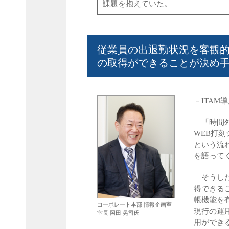
課題を抱えていた。
従業員の出退勤状況を客観的
の取得ができることが決め手
－ITA
「時間外
WEB打
という流
を語って
そうした
得できる
帳機能を有
コーポレート本部 情報企画室
現行の運
室長 岡田 晃司氏
用ができ