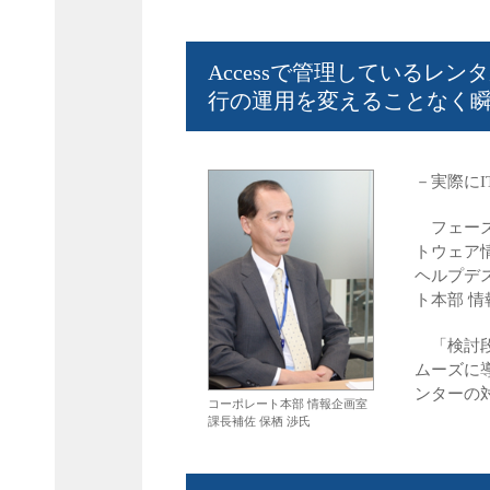
Accessで管理しているレ
行の運用を変えることなく瞬
－実際に
フェーズ
トウェア
ヘルプデ
ト本部 情
「検討段
ムーズに
ンターの
コーポレート本部 情報企画室
課長補佐 保栖 渉氏