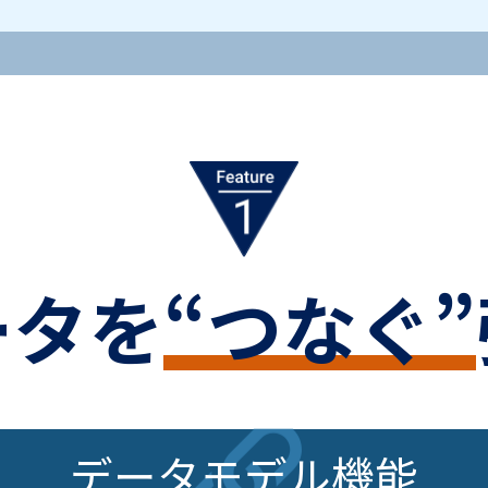
ータを
“つなぐ”
データモデル機能