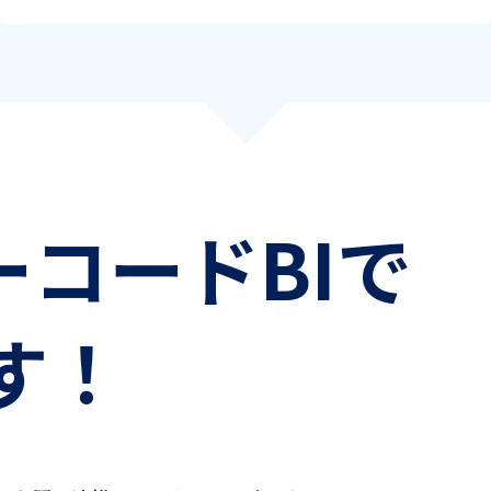
、
ローコードBIで
す！