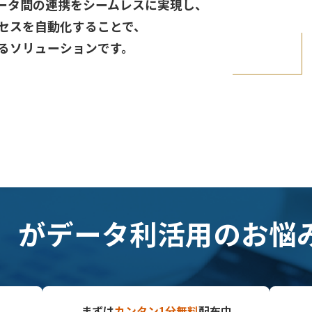
びデータ間の連携をシームレスに実現し、
セスを自動化することで、
るソリューションです。
I」が
データ利活用のお悩
まずは
カンタン1分無料
配布中