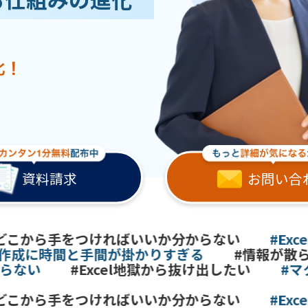
資料請求
お問い合
こから手をつければいいか分からない
#Exce
成に時間と手間が掛かりすぎる
#情報が散らば
ない
#Excel地獄から抜け出したい
#マク
こから手をつければいいか分からない
#Exce