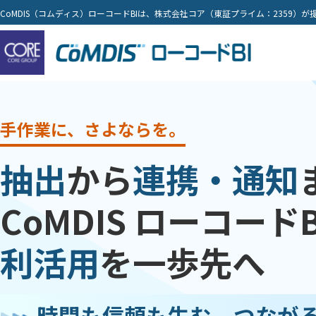
CoMDIS（コムディス）ローコードBIは、株式会社コア（東証プライム：2359
手作業に、さよならを。
抽出
から
連携・通知
CoMDIS ローコード
利活用
を一歩先へ
時間も信頼も生む、つなが