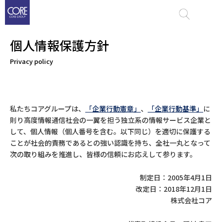
メ
イ
ン
個人情報保護方針
コ
ン
Privacy policy
テ
ン
ツ
私たちコアグループは、
「企業行動憲章」
、
「企業行動基準」
に
に
則り高度情報通信社会の一翼を担う独立系の情報サービス企業と
移
して、個人情報（個人番号を含む。以下同じ）を適切に保護する
動
ことが社会的責務であるとの強い認識を持ち、全社一丸となって
次の取り組みを推進し、皆様の信頼にお応えして参ります。
制定日：2005年4月1日
改定日：2018年12月1日
株式会社コア