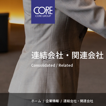
メ
イ
ン
コ
ン
テ
ン
コアのとりくみ
サービス
企業情報
IR情報
採用情報
ツ
連結会社・関連会社
に
と
サ
企
IR
採
CORE'S WAY
Service
Company
IR
Recruit
移
Consolidated / Related
動
社会
コア
ごあ
コア
メッ
経営
業績
事業
「未
サス
株式
社員
「産
会社
IR
働き
顧客
ホーム
企業情報
連結会社・関連会社
公共