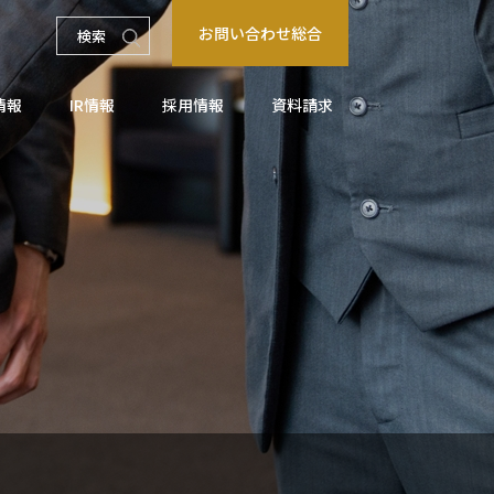
お問い合わせ総合
情報
IR情報
採用情報
資料請求
コアのとりくみ事例
関連会社
引所
パートナー企業募集
マイナビ2027
ト情報
用
業
顧客共創ビジネス事業
シップ
マイナビ2028
質問
製造業務