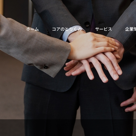
メ
ホーム
コアのとりくみ
サービス
企業
イ
ン
ナ
ビ
ゲ
りくみトップ
ービストップ
業情報トップ
情報トップ
用情報トップ
ー
シ
の課題解決に貢献
のサービス提供領域
いさつ
について
セージ
事業内容
IRライブラリー
キャリアパス
連結会社、
東京証券取
新卒採用
ョ
理念
ハイライト
紹介
沿革
電子公告
教育プログラム
マネジメン
キャリア採
来」の「社会」を共創する
ン
未来社会ソリューション事業
産業技術ソリューション事
テナビリティ
情報
紹介
組織図
情報開示ポリシー
オフィス
インターン
業」と「技術」を紡ぐ
概要
カレンダー
方／福利厚生
事業所一覧
よくあるご質問
データで見るコア
よくあるご
の業務に向き合う
IoT・ロボティクス