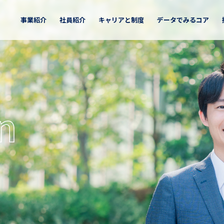
事業紹介
社員紹介
キャリアと制度
データでみるコア
採用
トリーサイト
キャリア採用
未来社会ソリューション
紹介TOP
方／福利厚生
地区
キャリアパス
北海道地区
インターン
関西地区
事業
ビ2027
マイナビ2028
要項
募集要項
教育プログラム
東関東地区
中四国地
n
公共
医療
エネルギー
の流れ
選考の流れ
中部地区
九州地区
産業技術ソリューション
リア採用ENTRY
事業
宇宙テック
IoT・ロボティクス
ソーシャルメディア
BX