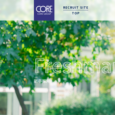
メ
採
RECRUIT SITE
イ
用
TOP
ン
メ
コ
ニ
ン
ュ
テ
ー
事業紹介
キャリアと制度
拠点紹介
募集要項
エントリー
新卒
エン
事業
働き
東京
ン
CORE'S WAY
CAREER & SYSTEM
OFFICE
REQUIREMENTS
ENTRY
マイナ
募集
ツ
Freshma
に
選考
移
動
キャ
新卒採用