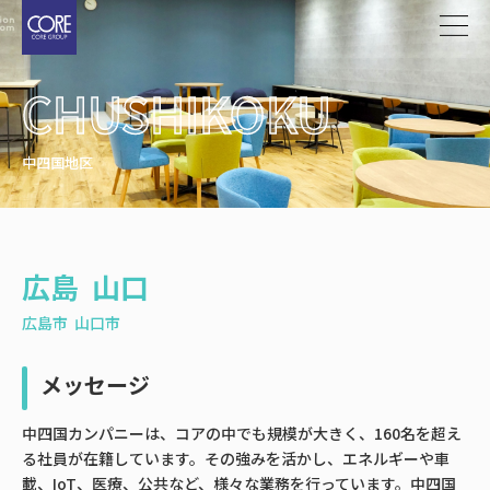
メ
イ
ン
CHUSHIKOKU
コ
ン
テ
中四国地区
ン
ツ
に
移
広島 山口
動
広島市 山口市
メッセージ
中四国カンパニーは、コアの中でも規模が大きく、160名を超え
る社員が在籍しています。その強みを活かし、エネルギーや車
載、IoT、医療、公共など、様々な業務を行っています。中四国