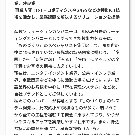
業、建設業
事業内容：IoT・ロボティクスやGNSSなどの特化ICT技
術を活かし、業務課題を解決するソリューションを提供
産技ソリューションカンパニーは、組込み分野のリーデ
ィングカンパニーとして培ってきた技術力を武器に、
『ものづくり』のスペシャリスト集団として、まだ世の
中に発売されていない最先端の製品開発に携わり、「企
画」から「要件定義」「開発」「評価」に至るまでの全
工程でお客様の期待に応えています。
現在は、エンタテインメント業界、公共・インフラ業
界、車載関連などを中心に活動の場を広げています。建
設業界のお客様を中心に「所在管理システム」などを、
自社ブランドとして提供しています。
私たちのカンパニーが得意とする『ものづくり』のシス
テム開発は、比較的小/中規模なものが多く、若いうち
から全ての工程を経験する機会に恵まれており、やりが
いやスキルアップを実感しやすい仕事です。また、身近
な製品の開発を通じて、身近な技術（Wi-Fi／