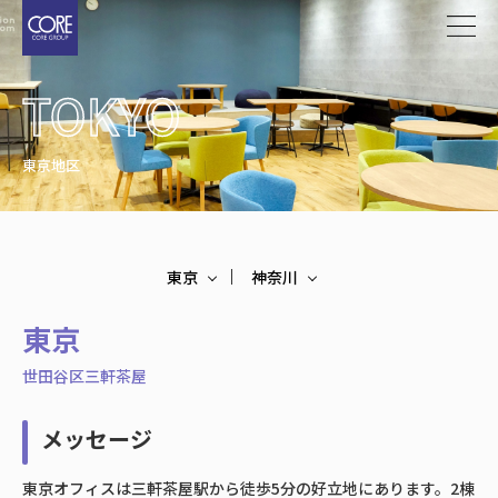
メ
イ
ン
TOKYO
コ
ン
テ
東京地区
ン
ツ
に
移
東京
神奈川
動
東京
世田谷区三軒茶屋
メッセージ
東京オフィスは三軒茶屋駅から徒歩5分の好立地にあります。2棟