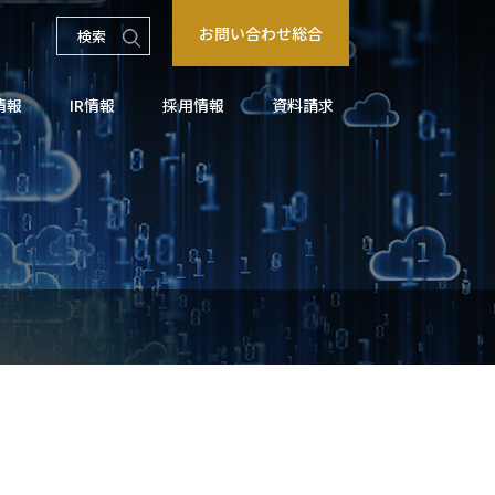
お問い合わせ総合
情報
IR情報
採用情報
資料請求
コアのとりくみ事例
関連会社
引所
パートナー企業募集
マイナビ2027
ト情報
用
業
顧客共創ビジネス事業
シップ
マイナビ2028
質問
製造業務