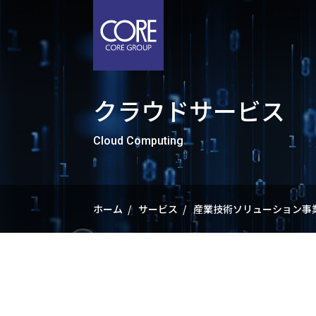
メ
イ
ン
コ
ン
クラウドサービス
テ
ン
コアのとりくみ
サービス
企業情報
IR情報
採用情報
Cloud Computing
ツ
に
と
サ
企
IR
採
CORE'S WAY
Service
Company
IR
Recruit
移
動
ホーム
サービス
産業技術ソリューション事
社会
コア
ごあ
コア
メッ
経営
業績
事業
「未
サス
株式
社員
「産
会社
IR
働き
顧客
公共