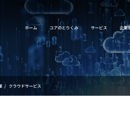
メ
ホーム
コアのとりくみ
サービス
企業
イ
ン
ナ
ビ
ゲ
りくみトップ
ービストップ
業情報トップ
情報トップ
用情報トップ
ー
シ
業
クラウドサービス
の課題解決に貢献
のサービス提供領域
いさつ
について
セージ
事業内容
IRライブラリー
キャリアパス
連結会社、
東京証券取
新卒採用
ョ
理念
ハイライト
紹介
沿革
電子公告
教育プログラム
マネジメン
キャリア採
来」の「社会」を共創する
ン
未来社会ソリューション事業
産業技術ソリューション事
テナビリティ
情報
紹介
組織図
情報開示ポリシー
オフィス
インターン
業」と「技術」を紡ぐ
概要
カレンダー
方／福利厚生
事業所一覧
よくあるご質問
データで見るコア
よくあるご
の業務に向き合う
IoT・ロボティクス