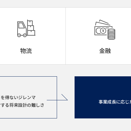
物流
金融
ク
るを得ないジレンマ
事業成長に応じ
対する将来設計の難しさ