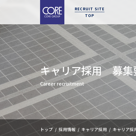
メ
採
RECRUIT SITE
イ
用
TOP
ン
メ
コ
ニ
ン
ュ
テ
ー
事業紹介
キャリアと制度
拠点紹介
募集要項
エントリー
新卒
エン
事業
働き
東京
ン
CORE'S WAY
CAREER & SYSTEM
OFFICE
REQUIREMENTS
ENTRY
マイナ
募集
ツ
キャリア採用 募集
に
選考
移
Career recruitment
動
キャ
トップ
採用情報
キャリア採用
キャリア採