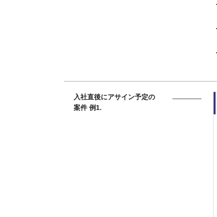
入社直後にアサイン予定の
案件 例1.