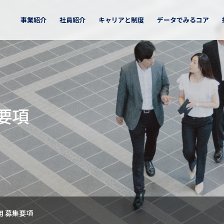
事業紹介
社員紹介
キャリアと制度
データでみるコア
採用
トリーサイト
キャリア採用
未来社会ソリューション
紹介TOP
方／福利厚生
地区
キャリアパス
北海道地区
インターン
関西地区
事業
ビ2027
マイナビ2028
要項
募集要項
教育プログラム
東関東地区
中四国地
公共
医療
要項
エネルギー
の流れ
選考の流れ
中部地区
九州地区
産業技術ソリューション
リア採用ENTRY
事業
宇宙テック
IoT・ロボティクス
ソーシャルメディア
BX
用 募集要項