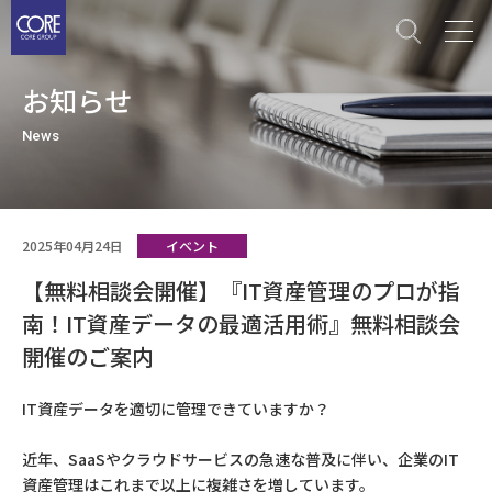
メ
イ
ン
お知らせ
コ
ン
News
テ
ン
ツ
に
2025年04月24日
イベント
移
【無料相談会開催】『IT資産管理のプロが指
動
南！IT資産データの最適活用術』無料相談会
開催のご案内
IT資産データを適切に管理できていますか？
近年、SaaSやクラウドサービスの急速な普及に伴い、企業のIT
資産管理はこれまで以上に複雑さを増しています。