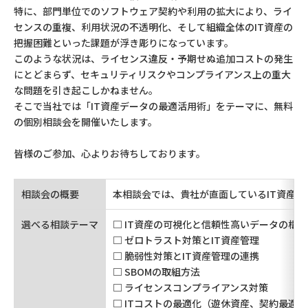
特に、部門単位でのソフトウェア契約や利用の拡大により、ライ
センスの重複、利用状況の不透明化、そして組織全体のIT資産の
把握困難といった課題が浮き彫りになっています。
このような状況は、ライセンス違反・予期せぬ追加コストの発生
にとどまらず、セキュリティリスクやコンプライアンス上の重大
な問題を引き起こしかねません。
そこで当社では「IT資産データの最適活用術」をテーマに、無料
の個別相談会を開催いたします。
皆様のご参加、心よりお待ちしております。
相談会の概要
本相談会では、貴社が直面しているIT資産
選べる相談テーマ
□ IT資産の可視化と信頼性高いデータの構
□ ゼロトラスト対策とIT資産管理
□ 脆弱性対策とIT資産管理の連携
□ SBOMの取組方法
□ ライセンスコンプライアンス対策
□ ITコストの最適化（遊休資産、契約最適