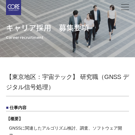
メ
イ
ン
キャリア採用 募集要項
コ
ン
Career recruitment
テ
ン
ツ
に
移
【東京地区：宇宙テック】 研究職（GNSS デ
動
ジタル信号処理）
仕事内容
概要
GNSSに関連したアルゴリズム検討、調査、ソフトウェア開