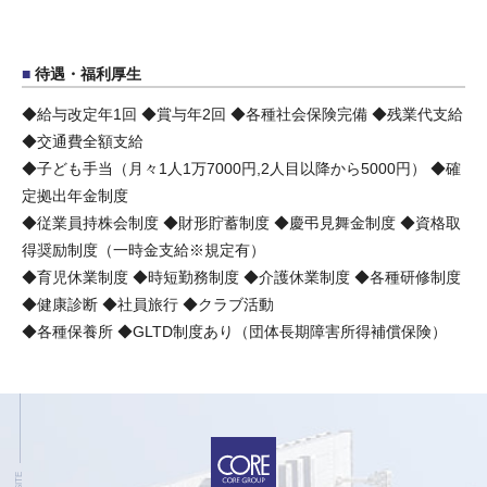
待遇・福利厚生
◆給与改定年1回 ◆賞与年2回 ◆各種社会保険完備 ◆残業代支給
◆交通費全額支給
◆子ども手当（月々1人1万7000円,2人目以降から5000円） ◆確
定拠出年金制度
◆従業員持株会制度 ◆財形貯蓄制度 ◆慶弔見舞金制度 ◆資格取
得奨励制度（一時金支給※規定有）
◆育児休業制度 ◆時短勤務制度 ◆介護休業制度 ◆各種研修制度
◆健康診断 ◆社員旅行 ◆クラブ活動
◆各種保養所 ◆GLTD制度あり（団体長期障害所得補償保険）