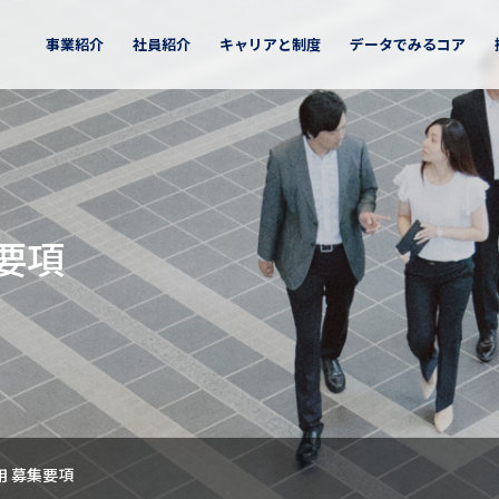
事業紹介
社員紹介
キャリアと制度
データでみるコア
採用
トリーサイト
キャリア採用
未来社会ソリューション
紹介TOP
方／福利厚生
地区
キャリアパス
北海道地区
インターン
関西地区
事業
ビ2027
マイナビ2028
要項
募集要項
教育プログラム
東関東地区
中四国地
公共
医療
要項
エネルギー
の流れ
選考の流れ
中部地区
九州地区
産業技術ソリューション
リア採用ENTRY
事業
宇宙テック
IoT・ロボティクス
ソーシャルメディア
BX
用 募集要項