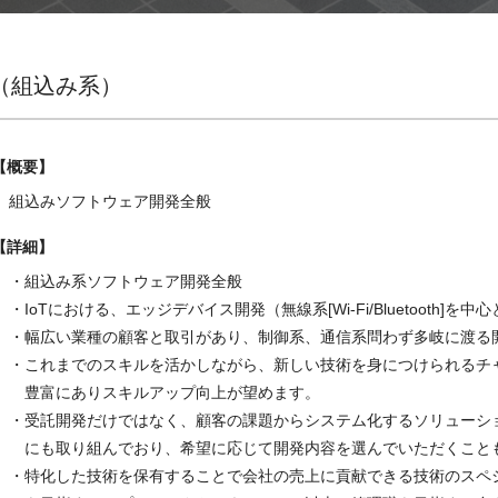
顧客共創ビジネス事業
製造業務
金融業務
（組込み系）
概要
組込みソフトウェア開発全般
詳細
・組込み系ソフトウェア開発全般
・IoTにおける、エッジデバイス開発（無線系[Wi-Fi/Bluetooth]を
・幅広い業種の顧客と取引があり、制御系、通信系問わず多岐に渡る
・これまでのスキルを活かしながら、新しい技術を身につけられるチ
豊富にありスキルアップ向上が望めます。
・受託開発だけではなく、顧客の課題からシステム化するソリューシ
にも取り組んでおり、希望に応じて開発内容を選んでいただくこと
・特化した技術を保有することで会社の売上に貢献できる技術のスペ