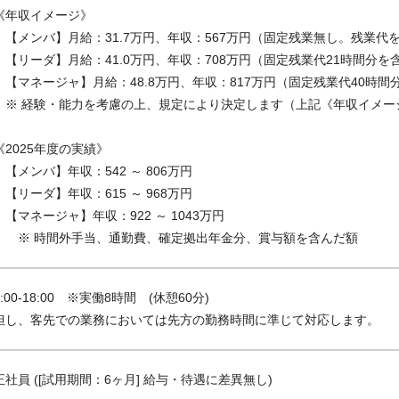
《年収イメージ》
【メンバ】月給：31.7万円、年収：567万円（固定残業無し。残業代
【リーダ】月給：41.0万円、年収：708万円（固定残業代21時間分
【マネージャ】月給：48.8万円、年収：817万円（固定残業代40時
※ 経験・能力を考慮の上、規定により決定します（上記《年収イメー
《2025年度の実績》
【メンバ】年収：542 ～ 806万円
【リーダ】年収：615 ～ 968万円
【マネージャ】年収：922 ～ 1043万円
※ 時間外手当、通勤費、確定拠出年金分、賞与額を含んだ額
9:00-18:00 ※実働8時間 (休憩60分)
但し、客先での業務においては先方の勤務時間に準じて対応します。
正社員 ([試用期間：6ヶ月] 給与・待遇に差異無し)