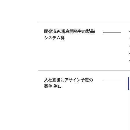
開発済み/現在開発中の製品/
システム群
入社直後にアサイン予定の
案件 例1.