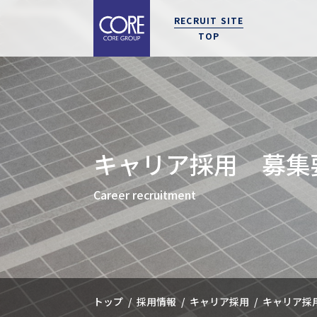
メ
採
RECRUIT SITE
イ
用
TOP
ン
メ
コ
ニ
ン
ュ
テ
ー
事業紹介
キャリアと制度
拠点紹介
募集要項
エントリー
新卒
エン
事業
働き
東京
ン
CORE'S WAY
CAREER & SYSTEM
OFFICE
REQUIREMENTS
ENTRY
マイナ
募集
ツ
キャリア採用 募集
に
選考
移
Career recruitment
動
キャ
トップ
採用情報
キャリア採用
キャリア採