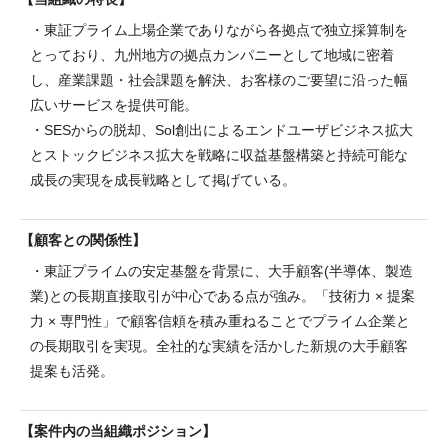
・東証プライム上場企業でありながら各拠点で独立採算制を
とっており、九州地方の拠点カンパニーとして地域に密着
し、産業課題・社会課題を解決、お客様のご要望に沿った幅
広いサービスを提供可能。
・SESからの脱却、Sol創出によるエンドユーザビジネス拡大
とストックビジネス拡大を戦略に収益基盤構築と持続可能な
成長の実現を成長戦略として掲げている。
顧客との関係性
・東証プライムの安定基盤を背景に、大手顧客(半導体、製造
業)との長期直接取引が中心である点が強み。「技術力 × 提案
力 × 専門性」で顧客信頼を積み重ねることでプライム企業と
の長期取引を実現。全社的な実績を活かした新規の大手顧客
提案も活発。
案件内の当組織ポジション