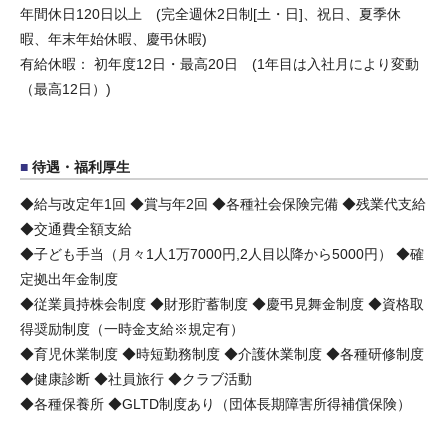
年間休日120日以上 (完全週休2日制[土・日]、祝日、夏季休
暇、年末年始休暇、慶弔休暇)
有給休暇： 初年度12日・最高20日 (1年目は入社月により変動
（最高12日）)
待遇・福利厚生
◆給与改定年1回 ◆賞与年2回 ◆各種社会保険完備 ◆残業代支給
◆交通費全額支給
◆子ども手当（月々1人1万7000円,2人目以降から5000円） ◆確
定拠出年金制度
◆従業員持株会制度 ◆財形貯蓄制度 ◆慶弔見舞金制度 ◆資格取
得奨励制度（一時金支給※規定有）
◆育児休業制度 ◆時短勤務制度 ◆介護休業制度 ◆各種研修制度
◆健康診断 ◆社員旅行 ◆クラブ活動
◆各種保養所 ◆GLTD制度あり（団体長期障害所得補償保険）