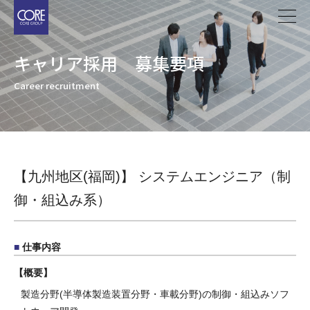
メ
イ
ン
キャリア採用 募集要項
コ
ン
Career recruitment
テ
ン
ツ
に
移
【九州地区(福岡)】 システムエンジニア（制
動
御・組込み系）
仕事内容
概要
製造分野(半導体製造装置分野・車載分野)の制御・組込みソフ