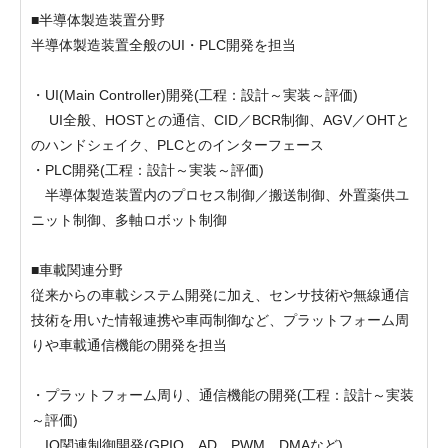
■半導体製造装置分野
半導体製造装置全般のUI・PLC開発を担当
・UI(Main Controller)開発(工程：設計～実装～評価)
UI全般、HOSTとの通信、CID／BCR制御、AGV／OHTと
のハンドシェイク、PLCとのインターフェース
・PLC開発(工程：設計～実装～評価)
半導体製造装置内のプロセス制御／搬送制御、外置薬供ユ
ニット制御、多軸ロボット制御
■車載関連分野
従来からの車載システム開発に加え、センサ技術や無線通信
技術を用いた情報連携や車両制御など、プラットフォーム周
りや車載通信機能の開発を担当
・プラットフォーム周り、通信機能の開発(工程：設計～実装
～評価)
IO関連制御開発(GPIO、AD、PWM、DMAなど)