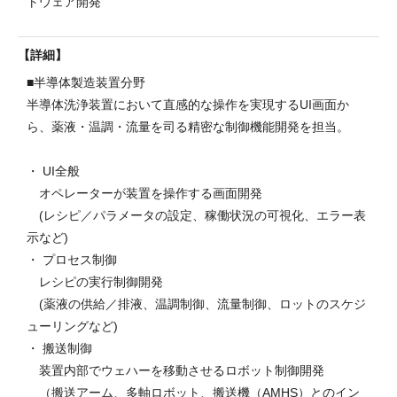
トウェア開発
詳細
■半導体製造装置分野
半導体洗浄装置において直感的な操作を実現するUI画面か
ら、薬液・温調・流量を司る精密な制御機能開発を担当。
・ UI全般
オペレーターが装置を操作する画面開発
(レシピ／パラメータの設定、稼働状況の可視化、エラー表
示など)
・ プロセス制御
レシピの実行制御開発
(薬液の供給／排液、温調制御、流量制御、ロットのスケジ
ューリングなど)
・ 搬送制御
装置内部でウェハーを移動させるロボット制御開発
（搬送アーム、多軸ロボット、搬送機（AMHS）とのイン