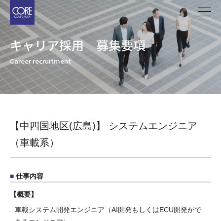
メ
イ
ン
キャリア採用 募集要項
コ
ン
Career recruitment
テ
ン
ツ
に
移
【中四国地区(広島)】 システムエンジニア
動
（車載系）
仕事内容
概要
車載システム開発エンジニア（AI開発もしくはECU開発がで