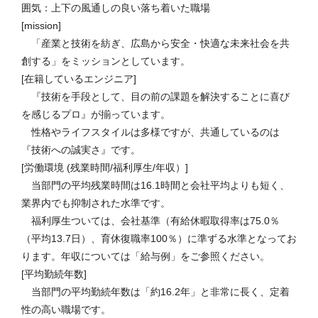
囲気：上下の風通しの良い落ち着いた職場
[mission]
「産業と技術を紡ぎ、広島から安全・快適な未来社会を共
創する」をミッションとしています。
[在籍しているエンジニア]
『技術を手段として、目の前の課題を解決することに喜び
を感じるプロ』が揃っています。
性格やライフスタイルは多様ですが、共通しているのは
『技術への誠実さ』です。
[労働環境 (残業時間/福利厚生/年収）]
当部門の平均残業時間は16.1時間と会社平均よりも短く、
業界内でも抑制された水準です。
福利厚生ついては、会社基準（有給休暇取得率は75.0％
（平均13.7日）、育休復職率100％）に準ずる水準となってお
ります。年収については「給与例」をご参照ください。
[平均勤続年数]
当部門の平均勤続年数は「約16.2年」と非常に長く、定着
性の高い職場です。