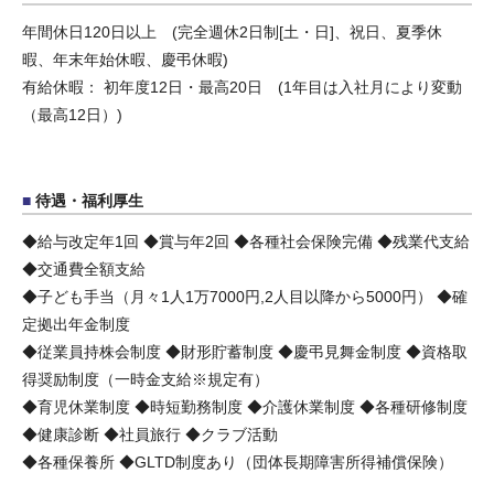
年間休日120日以上 (完全週休2日制[土・日]、祝日、夏季休
暇、年末年始休暇、慶弔休暇)
有給休暇： 初年度12日・最高20日 (1年目は入社月により変動
（最高12日）)
待遇・福利厚生
◆給与改定年1回 ◆賞与年2回 ◆各種社会保険完備 ◆残業代支給
◆交通費全額支給
◆子ども手当（月々1人1万7000円,2人目以降から5000円） ◆確
定拠出年金制度
◆従業員持株会制度 ◆財形貯蓄制度 ◆慶弔見舞金制度 ◆資格取
得奨励制度（一時金支給※規定有）
◆育児休業制度 ◆時短勤務制度 ◆介護休業制度 ◆各種研修制度
◆健康診断 ◆社員旅行 ◆クラブ活動
◆各種保養所 ◆GLTD制度あり（団体長期障害所得補償保険）