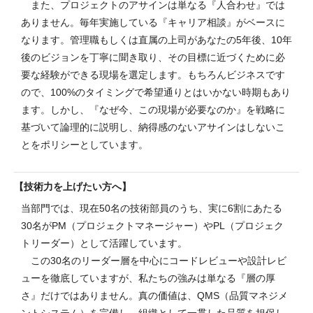
また、プロジェクトのアサインは単なる『人合わせ』では
ありません。毎年実施している『キャリア相談』がベースに
なります。管理職もしくは直属の上司があなたの5年後、10年
後のビジョンを丁寧に聞き取り、その目標に近づくために必
要な経験ができる現場を選定します。もちろんビジネスです
ので、100%のタイミングで希望通りとはいかない時期もあり
ます。しかし、『なぜ今、この現場が必要なのか』を戦略に
基づいて論理的に説明し、納得感のないアサインはしないこ
とをポリシーとしています。
技術力を上げたい方へ
当部門では、現在50名の技術部員のうち、実に6割にあたる
30名がPM（プロジェクトマネージャー）やPL（プロジェク
トリーダー）として活躍しています。
この30名のリーダー層を中心にコードレビューや設計レビ
ューを徹底していますが、私たちの強みは単なる『層の厚
さ』だけではありません。真の価値は、QMS（品質マネジメ
ントシステム）を完備し、組織として一貫した品質を担保し