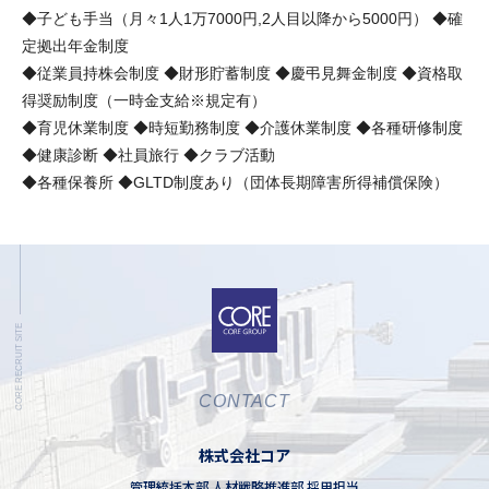
◆子ども手当（月々1人1万7000円,2人目以降から5000円） ◆確
定拠出年金制度
◆従業員持株会制度 ◆財形貯蓄制度 ◆慶弔見舞金制度 ◆資格取
得奨励制度（一時金支給※規定有）
◆育児休業制度 ◆時短勤務制度 ◆介護休業制度 ◆各種研修制度
◆健康診断 ◆社員旅行 ◆クラブ活動
◆各種保養所 ◆GLTD制度あり（団体長期障害所得補償保険）
CONTACT
株式会社コア
管理統括本部 人材戦略推進部 採用担当