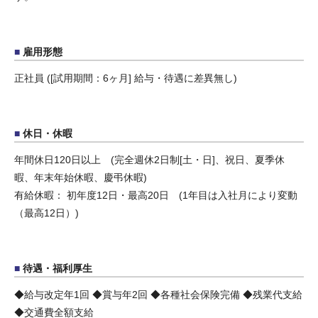
雇用形態
正社員 ([試用期間：6ヶ月] 給与・待遇に差異無し)
休日・休暇
年間休日120日以上 (完全週休2日制[土・日]、祝日、夏季休
暇、年末年始休暇、慶弔休暇)
有給休暇： 初年度12日・最高20日 (1年目は入社月により変動
（最高12日）)
待遇・福利厚生
◆給与改定年1回 ◆賞与年2回 ◆各種社会保険完備 ◆残業代支給
◆交通費全額支給