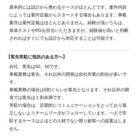
基本的には設計から携わるケースがほとんどです。案件内容
によっては要件定義からスタートする場合もあります。車載
案件は要件定義はほとんどありません。経験が浅いうちは、
単体テストやPGを担当いただきますが、経験値が高いと判断
されればすぐにでも設計から対応することは可能です。
客先常駐に抵抗のある方へ
自社、客先は50、50です。
車載業務は客先、それ以外の開発は自社作業の割合が多いで
す。
車載業務の場合は6割ぐらいが客先となります。それ以外の開
発では客先は１割未満です。
常駐の場合は、定期的にコミュニケーションをとっており孤
立しないようチームリーダがフォローしています。一人で常
駐するケースはよほどの人材でない限り顧客への提案はしま
せん。