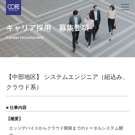
メ
イ
ン
キャリア採用 募集要項
コ
ン
Career recruitment
テ
ン
ツ
に
移
【中部地区】 システムエンジニア（組込み、
動
クラウド系）
仕事内容
概要
エッジデバイスからクラウド開発までのトータルシステム開